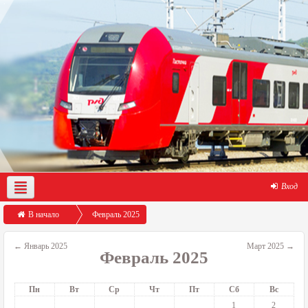
Вход
О нас
Демо-доступ
Помощь по работе с порталом
В начало
Февраль 2025
←
Январь 2025
Март 2025
→
Февраль 2025
Пн
Вт
Ср
Чт
Пт
Сб
Вс
1
2