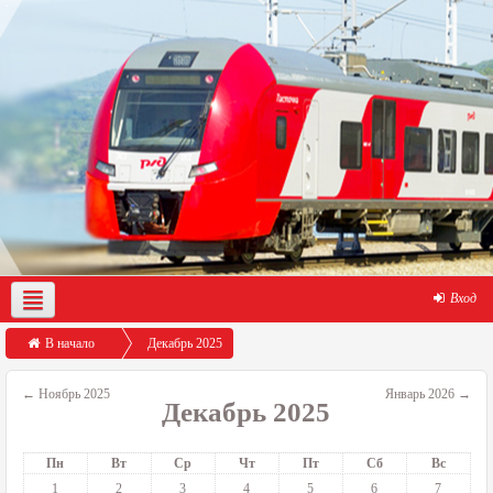
Вход
О нас
Демо-доступ
Помощь по работе с порталом
В начало
Декабрь 2025
←
Ноябрь 2025
Январь 2026
→
Декабрь 2025
Пн
Вт
Ср
Чт
Пт
Сб
Вс
1
2
3
4
5
6
7