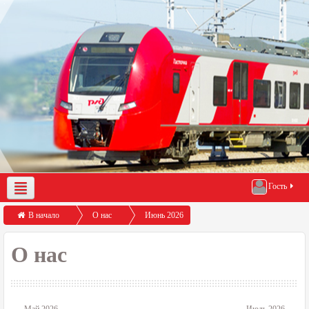
Гость
О нас
Демо-доступ
Помощь по работе с порталом
В начало
О нас
Июнь 2026
О нас