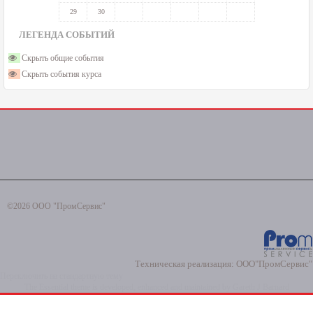
29
30
ЛЕГЕНДА СОБЫТИЙ
Скрыть общие события
Скрыть события курса
©2026 ООО "ПромСервис"
Техническая реализация:
ООО"ПромСервис"
Переключить на стандартную тему
The Essential theme is developed, enhanced and maintained by
Gareth J Barnard