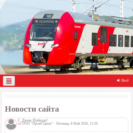
Вход
О нас
Демо-доступ
Помощь по работе с порталом
Новости сайта
С Днем Победы!
от
ООО "ПромСервис"
- Пятница, 8 Май 2026, 13:26