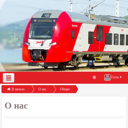
Гость
О нас
Демо-доступ
Помощь по работе с порталом
В начало
О нас
Общее
Наши сертификаты
О нас