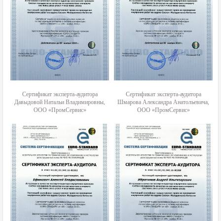
Сертификат эксперта-аудитора
Сертификат эксперта-аудитора
Давыдовой Натальи Владимировны,
Шмарова Александра Анатольевича,
Ш
ООО «ПромСервис»
ООО «ПромСервис»