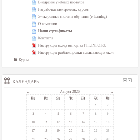
Внедрение учебных порталов
Разработка электронных курсов
Электронные системы обучения (e-learning)
О компании
Наши сертификаты
Контакты
Инструкция входа на портал PPKINFO.RU
Инструкция разблокировки всплывающих окон
Курсы
КАЛЕНДАРЬ
←
Август 2026
→
Пн
Вт
Ср
Чт
Пт
Сб
Вс
1
2
3
4
5
6
7
8
9
10
11
12
13
14
15
16
17
18
19
20
21
22
23
24
25
26
27
28
29
30