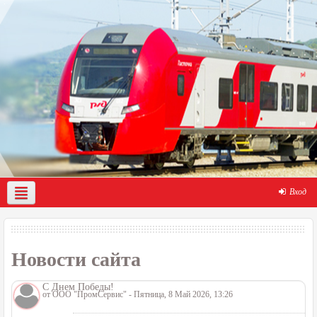
Вход
О нас
Демо-доступ
Помощь по работе с порталом
Новости сайта
С Днем Победы!
от
ООО "ПромСервис"
- Пятница, 8 Май 2026, 13:26