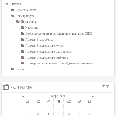
В начало
Страницы сайта
Текущий курс
Демо-доступ
Участники
Добро пожаловать в демонстрационный курс СДО!
Пример Видеообзора
Пример Электронного курса
Пример Электронного симулятора
Пример Электронного учебника
Пример теста для проверки пройденного материала
Курсы
КАЛЕНДАРЬ
←
Март 2026
→
Пн
Вт
Ср
Чт
Пт
Сб
Вс
1
2
3
4
5
6
7
8