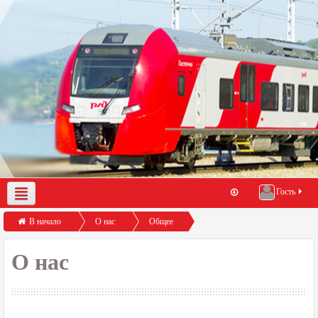
Гость
О нас
Демо-доступ
Помощь по работе с порталом
В начало
О нас
Общее
Контакты
О нас