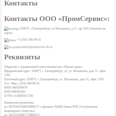
Контакты
Контакты ООО «ПромСервис»:
620075, г.Екатеринбург, ул.Малышева, д.51, оф.1505 (
показать на
карте
)
+7 (343) 380-99-41
info@promservice-ek.ru
Реквизиты
Общество с ограниченной ответственностью «ПромСервис»
Юридический адрес: 620075, г. Екатеринбург, ул. ул. Малышева, дом 51, офис
1505
Почтовый адрес: 620075, г. Екатеринбург, ул. Малышева, дом 51, офис 1505
Тел./ Факс. (343) 380-99-41
ИНН 6685039470
КПП 668501001
ОГРН 1136685017391
Банковские реквизиты:
р/с 40702810500020006571 в филиале №6602 Банка ВТБ 24 (публичное
акционерное общество)
к/с 30101810965770000413