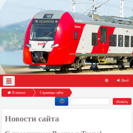
Вход
О нас
Демо-доступ
Помощь по работе с порталом
В начало
Страницы сайта
Новости сайта
С праздником Весны и Труда!
Новости сайта