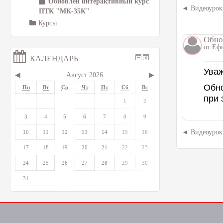
Обновлен интерактивный курс
Видеоурок
ПТК "МК-35К"
Курсы
Обно
от
Еф
КАЛЕНДАРЬ
Уваж
◀
Август 2026
▶
Обно
Пн
Вт
Ср
Чт
Пт
Сб
Вс
при 
1
2
3
4
5
6
7
8
9
Видеоурок
10
11
12
13
14
15
16
17
18
19
20
21
22
23
24
25
26
27
28
29
30
31