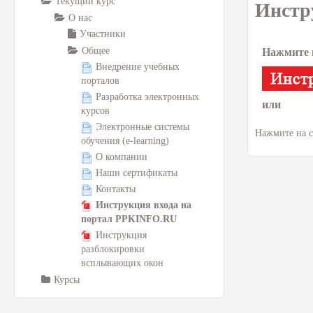
Текущий курс
Инстр
О нас
Участники
Общее
Нажмите 
Внедрение учебных
порталов
Разработка электронных
или
курсов
Электронные системы
Нажмите на 
обучения (e-learning)
О компании
Наши сертификаты
Контакты
Инструкция входа на
портал PPKINFO.RU
Инструкция
разблокировки
всплывающих окон
Курсы