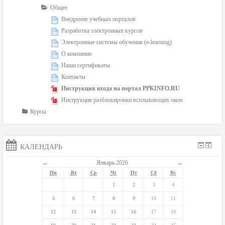
Общее
Внедрение учебных порталов
Разработка электронных курсов
Электронные системы обучения (e-learning)
О компании
Наши сертификаты
Контакты
Инструкция входа на портал PPKINFO.RU
Инструкция разблокировки всплывающих окон
Курсы
КАЛЕНДАРЬ
←
Январь 2026
→
Пн
Вт
Ср
Чт
Пт
Сб
Вс
1
2
3
4
5
6
7
8
9
10
11
12
13
14
15
16
17
18