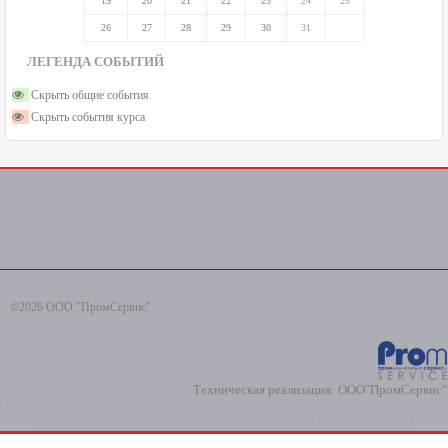
19
20
21
22
23
24
25
26
27
28
29
30
31
ЛЕГЕНДА СОБЫТИЙ
Скрыть общие события
Скрыть события курса
©2026 ООО "ПромСервис"
Техническая реализация:
ООО"ПромСервис"
Переключить на стандартную тему
The Essential theme is developed, enhanced and maintained by
Gareth J Barnard