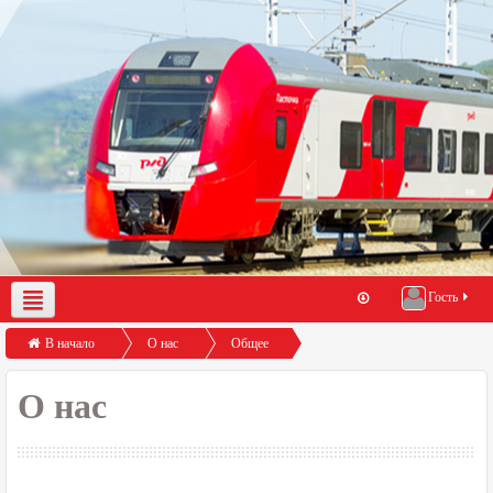
Гость
О нас
Демо-доступ
Помощь по работе с порталом
В начало
О нас
Общее
Инструкция входа на портал PPKINFO.RU
О нас